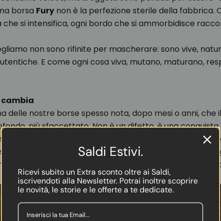
una borsa
Fury
non è la perfezione sterile della fabbrica. O
 che si intensifica, ogni bordo che si ammorbidisce racco
egliamo non sono rifinite per mascherare: sono vive, natura
tentiche. E come ogni cosa viva, mutano, maturano, resp
he cambia
na delle nostre borse spesso nota, dopo mesi o anni, che i
fondo, più sfaccettato. Non è un difetto, è una conquista.
i scalda, quella superficie che si ammorbidisce, sono il se
Saldi Estivi.
sorbito il mondo attorno. Una traccia del sole, della piogg
un tipo di trasformazione che nessuna fabbricazione indust
Ricevi subito un Extra sconto oltre ai Saldi,
iscrivendoti alla Newsletter. Potrai inoltre scoprire
le novità, le storie e le offerte a te dedicate.