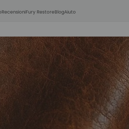
o
Recensioni
Fury Restore
Blog
Aiuto