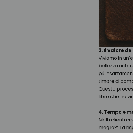
3. Il valore 
Viviamo in un’
bellezza auten
più esattament
timore di camb
Questo process
libro che ha vi
4. Tempo e ma
Molti clienti 
meglio?” La ris