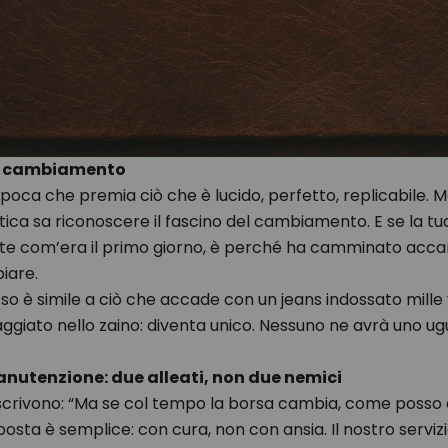
del cambiamento
epoca che premia ciò che è lucido, perfetto, replicabile. 
tica sa riconoscere il fascino del cambiamento. E se la t
e com’era il primo giorno, è perché ha camminato accan
iare.
o è simile a ciò che accade con un jeans indossato mille 
aggiato nello zaino: diventa unico. Nessuno ne avrà uno ug
nutenzione: due alleati, non due nemici
ci scrivono: “Ma se col tempo la borsa cambia, come posso
posta è semplice: con cura, non con ansia. Il nostro serviz