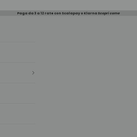
Paga da 3 a 12 rate con Scalapay o Klarna
Scopri come
e