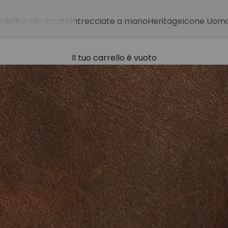
delli
Le più amate
Intrecciate a mano
Heritage
Icone Uom
Il tuo carrello è vuoto