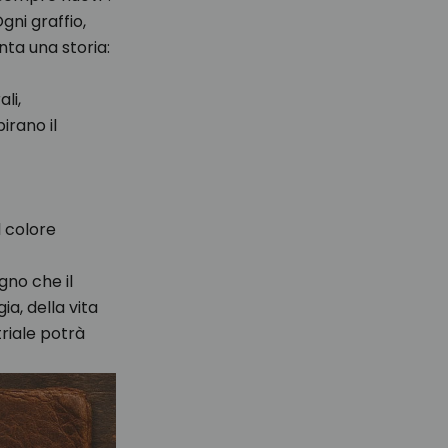
gni graffio,
nta una storia:
li,
irano il
l colore
gno che il
ia, della vita
riale potrà