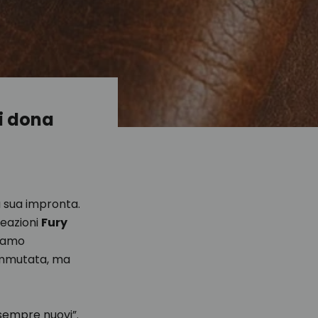
ni dona
a sua impronta.
reazioni
Fury
liamo
immutata, ma
sempre nuovi”.