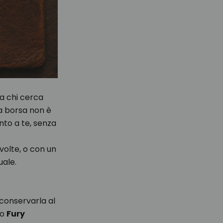
Ma chi cerca
ua borsa non è
to a te, senza
volte, o con un
uale.
 conservarla al
io
Fury