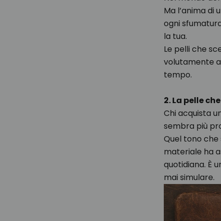
Ma l’anima di 
ogni sfumatura
la tua.
Le pelli che sc
volutamente au
tempo.
2. La pelle c
Chi acquista u
sembra più pro
Quel tono che s
materiale ha as
quotidiana. È 
mai simulare.