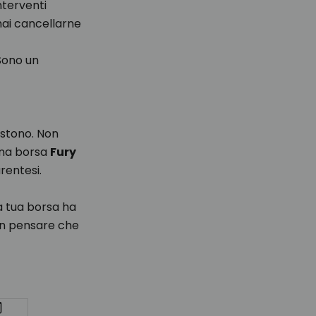
terventi
 mai cancellarne
Sono un
istono. Non
 Una borsa
Fury
rentesi.
a tua borsa ha
on pensare che