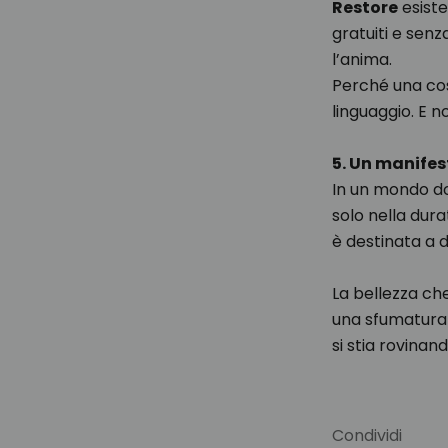
Restore
esiste
gratuiti e senz
l’anima.
Perché una cos
linguaggio. E n
5. Un manife
In un mondo do
solo nella dur
è destinata a d
La bellezza che
una sfumatura 
si stia rovina
Condividi