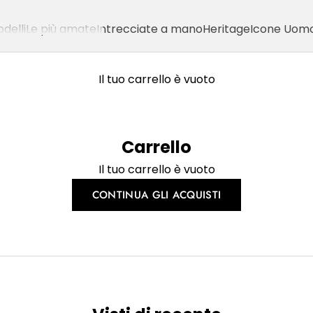
delli
Le più amate
Intrecciate a mano
Heritage
Icone Uom
Il tuo carrello è vuoto
Carrello
Il tuo carrello è vuoto
CONTINUA GLI ACQUISTI