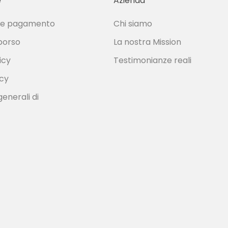
e
Azienda
e e pagamento
Chi siamo
borso
La nostra Mission
icy
Testimonianze reali
icy
generali di