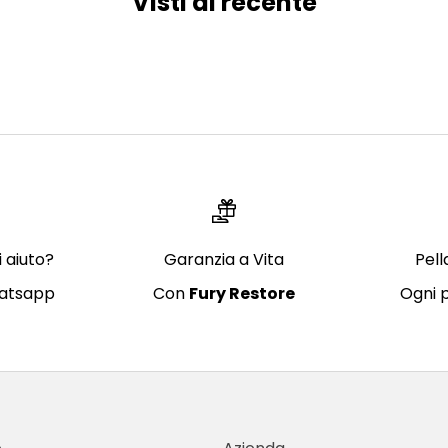
Visti di recente
i aiuto?
Garanzia a Vita
Pel
hatsapp
Con
Fury Restore
Ogni 