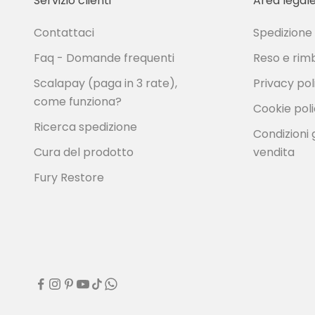
Servizio clienti
Area legal
Contattaci
Spedizion
Faq - Domande frequenti
Reso e rim
Scalapay (paga in 3 rate),
Privacy pol
come funziona?
Cookie pol
Ricerca spedizione
Condizioni 
Cura del prodotto
vendita
Fury Restore