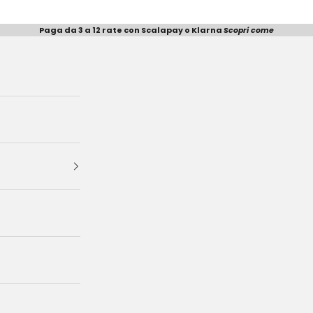
Paga da 3 a 12 rate con Scalapay o Klarna
Scopri come
e